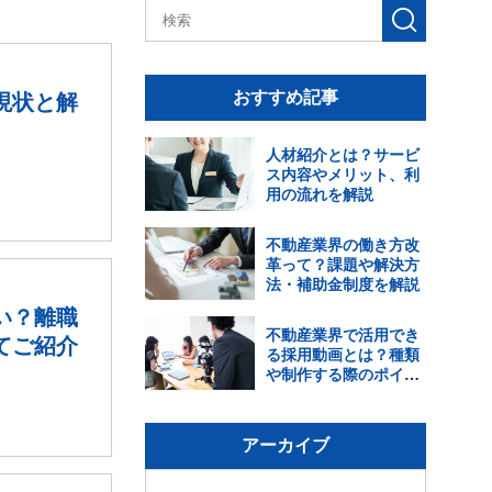
検
索
す
おすすめ記事
現状と解
る
人材紹介とは？サービ
ス内容やメリット、利
用の流れを解説
不動産業界の働き方改
革って？課題や解決方
法・補助金制度を解説
い？離職
不動産業界で活用でき
てご紹介
る採用動画とは？種類
や制作する際のポイン
トを解説
アーカイブ