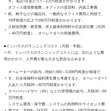
す。電話1台あたり1～2万円程度がかかります。
オフィス環境整備費…オフィスの賃貸料、内装工事費、
机、椅子などの備品代。一般的なオフィス費用と同様で、
15坪程度の広さで350万円程度がかかります。
人材採用費・教育費…求人媒体利用料や広告宣伝費（月20
～40万円程度）、オペレーターの研修費用。
■インハウスのランニングコスト（月額・年額）
一方、インハウスのランニンングコストには、次のような費
用がかかり、人件費が最も大きな割合を占めます。
オペレーターの給与…時給1,000～3,000円程度が相場で
す。社会保険料や福利厚生費も考慮すると、オペレーター1
人あたり月額20～30万円程度かかります。
スーパーバイザー（SV）などの管理職の給与…月額30～50
万円程度。
システム運用・保守費…システムの利用料やライセンス費
用です。月額8～15万円、または年間50～150万円程度がか