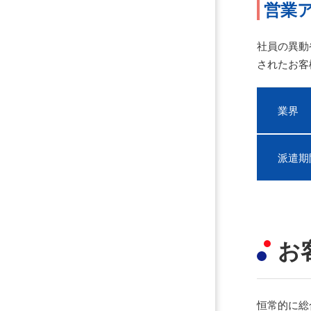
営業
社員の異動
されたお客
業界
派遣期
お
恒常的に総