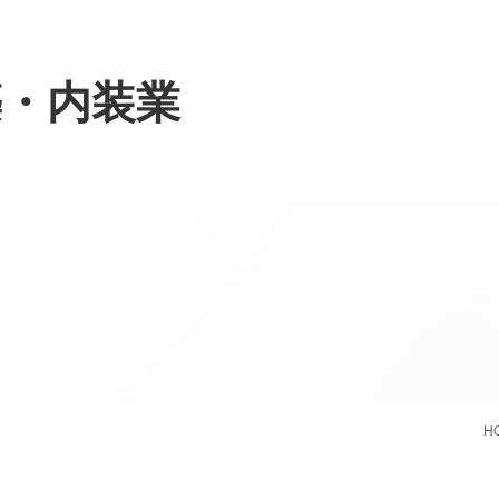
築・内装業
H