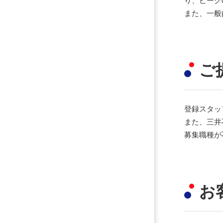
また、一般
ご
登録スタッ
また、三井
募集職種が
お